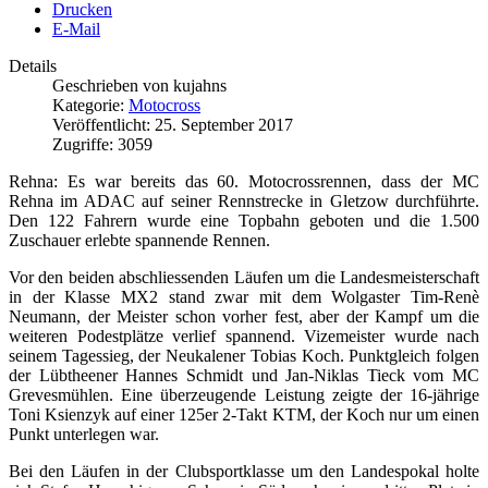
Drucken
E-Mail
Details
Geschrieben von
kujahns
Kategorie:
Motocross
Veröffentlicht: 25. September 2017
Zugriffe: 3059
Rehna: Es war bereits das 60. Motocrossrennen, dass der MC
Rehna im ADAC auf seiner Rennstrecke in Gletzow durchführte.
Den 122 Fahrern wurde eine Topbahn geboten und die 1.500
Zuschauer erlebte spannende Rennen.
Vor den beiden abschliessenden Läufen um die Landesmeisterschaft
in der Klasse MX2 stand zwar mit dem Wolgaster Tim-Renè
Neumann, der Meister schon vorher fest, aber der Kampf um die
weiteren Podestplätze verlief spannend. Vizemeister wurde nach
seinem Tagessieg, der Neukalener Tobias Koch. Punktgleich folgen
der Lübtheener Hannes Schmidt und Jan-Niklas Tieck vom MC
Grevesmühlen. Eine überzeugende Leistung zeigte der 16-jährige
Toni Ksienzyk auf einer 125er 2-Takt KTM, der Koch nur um einen
Punkt unterlegen war.
Bei den Läufen in der Clubsportklasse um den Landespokal holte