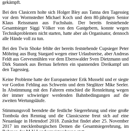
gekämpft.
Bei den Clasicern holte sich Holger Bley aus Tanna den Tagessieg
vor dem Wormstedter Michael Koch und dem 80-jährigen Senior
Klaus Reissmann aus Fuchshain. Der bereits feststehende
Gesamtsieger Siggi Völker von den Gastgebern, konnte wegen
Technikproblemen nicht starten, hatte aber als Organisator, dennoch
alle Hände voll zu tun.
Bei den Twin Shoke fehlte der bereits feststehende Cupsieger Peter
Möhring aus Burg Stargard wegen einer Urlaubsreise, aber Andreas
Feldt aus Grevesmühlen vor dem Eberswalder Sven Dietzmann und
Dirk Stannek aus Bernau lieferten ein spannenden Dreikampf um
den Tagessieg.
Keine Probleme hatte der Europameister Erik Mussehl und er siegte
vor Gordon Fehling aus Schwerin und dem Steglitzer Mike Seeler.
In Abstimmung mit den Fahrern entschied die Rennleitung wegen
der immer schwieriger werdenden Bahnbedingungen auf die
zweiten Wertungsläufe.
Stimmungsvoll beendete die festliche Siegerehrung und eine große
Tombola den Renntag und die Classicszene freut sich auf eine
Neuanlage in Hetendorf 2018. Zunächst findet aber 25. November
2017 im mecklenburgischen Demen die Gesamtsiegerehrung, im