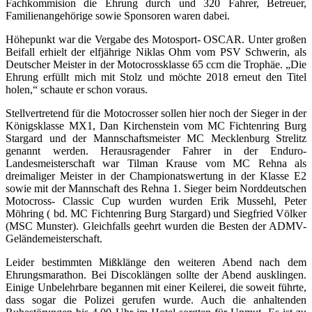
Fachkommision die Ehrung durch und 320 Fahrer, Betreuer,
Familienangehörige sowie Sponsoren waren dabei.
Höhepunkt war die Vergabe des Motosport- OSCAR. Unter großen
Beifall erhielt der elfjährige Niklas Ohm vom PSV Schwerin, als
Deutscher Meister in der Motocrossklasse 65 ccm die Trophäe. „Die
Ehrung erfüllt mich mit Stolz und möchte 2018 erneut den Titel
holen,“ schaute er schon voraus.
Stellvertretend für die Motocrosser sollen hier noch der Sieger in der
Königsklasse MX1, Dan Kirchenstein vom MC Fichtenring Burg
Stargard und der Mannschaftsmeister MC Mecklenburg Strelitz
genannt werden. Herausragender Fahrer in der Enduro-
Landesmeisterschaft war Tilman Krause vom MC Rehna als
dreimaliger Meister in der Championatswertung in der Klasse E2
sowie mit der Mannschaft des Rehna 1. Sieger beim Norddeutschen
Motocross- Classic Cup wurden wurden Erik Mussehl, Peter
Möhring ( bd. MC Fichtenring Burg Stargard) und Siegfried Völker
(MSC Munster). Gleichfalls geehrt wurden die Besten der ADMV-
Geländemeisterschaft.
Leider bestimmten Mißklänge den weiteren Abend nach dem
Ehrungsmarathon. Bei Discoklängen sollte der Abend ausklingen.
Einige Unbelehrbare begannen mit einer Keilerei, die soweit führte,
dass sogar die Polizei gerufen wurde. Auch die anhaltenden