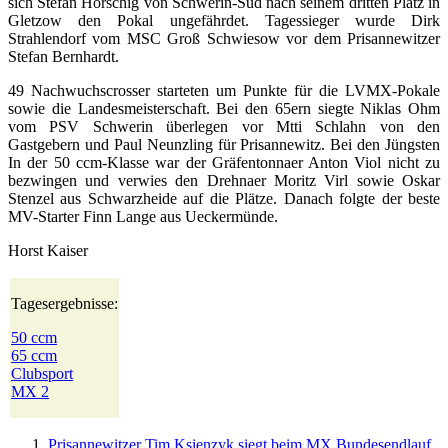
sich Stefan Horschig von Schwerin-Süd nach seinem dritten Platz in
Gletzow den Pokal ungefährdet. Tagessieger wurde Dirk
Strahlendorf vom MSC Groß Schwiesow vor dem Prisannewitzer
Stefan Bernhardt.
49 Nachwuchscrosser starteten um Punkte für die LVMX-Pokale
sowie die Landesmeisterschaft. Bei den 65ern siegte Niklas Ohm
vom PSV Schwerin überlegen vor Mtti Schlahn von den
Gastgebern und Paul Neunzling für Prisannewitz. Bei den Jüngsten
In der 50 ccm-Klasse war der Gräfentonnaer Anton Viol nicht zu
bezwingen und verwies den Drehnaer Moritz Virl sowie Oskar
Stenzel aus Schwarzheide auf die Plätze. Danach folgte der beste
MV-Starter Finn Lange aus Ueckermünde.
Horst Kaiser
Tagesergebnisse:
50 ccm
65 ccm
Clubsport
MX 2
Prisannewitzer Tim Ksienzyk siegt beim MX Bundesendlauf