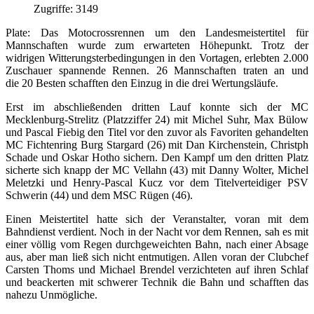
Zugriffe: 3149
Plate: Das Motocrossrennen um den Landesmeistertitel für
Mannschaften wurde zum erwarteten Höhepunkt. Trotz der
widrigen Witterungsterbedingungen in den Vortagen, erlebten 2.000
Zuschauer spannende Rennen. 26 Mannschaften traten an und
die 20 Besten schafften den Einzug in die drei Wertungsläufe.
Erst im abschließenden dritten Lauf konnte sich der MC
Mecklenburg-Strelitz (Platzziffer 24) mit Michel Suhr, Max Bülow
und Pascal Fiebig den Titel vor den zuvor als Favoriten gehandelten
MC Fichtenring Burg Stargard (26) mit Dan Kirchenstein, Christph
Schade und Oskar Hotho sichern. Den Kampf um den dritten Platz
sicherte sich knapp der MC Vellahn (43) mit Danny Wolter, Michel
Meletzki und Henry-Pascal Kucz vor dem Titelverteidiger PSV
Schwerin (44) und dem MSC Rügen (46).
Einen Meistertitel hatte sich der Veranstalter, voran mit dem
Bahndienst verdient. Noch in der Nacht vor dem Rennen, sah es mit
einer völlig vom Regen durchgeweichten Bahn, nach einer Absage
aus, aber man ließ sich nicht entmutigen. Allen voran der Clubchef
Carsten Thoms und Michael Brendel verzichteten auf ihren Schlaf
und beackerten mit schwerer Technik die Bahn und schafften das
nahezu Unmögliche.