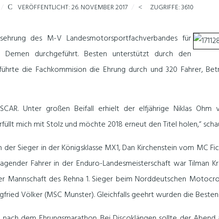
VERÖFFENTLICHT: 26. NOVEMBER 2017
ZUGRIFFE: 3610
tsehrung des M-V Landesmotorsportfachverbandes für
n Demen durchgeführt. Besten unterstützt durch den
ührte die Fachkommision die Ehrung durch und 320 Fahrer, Bet
R. Unter großen Beifall erhielt der elfjährige Niklas Ohm 
üllt mich mit Stolz und möchte 2018 erneut den Titel holen,“ scha
ch der Sieger in der Königsklasse MX1, Dan Kirchenstein vom MC F
agender Fahrer in der Enduro-Landesmeisterschaft war Tilman Kr
er Mannschaft des Rehna 1. Sieger beim Norddeutschen Motocros
egfried Völker (MSC Munster). Gleichfalls geehrt wurden die Best
nach dem Ehrungsmarathon. Bei Discoklängen sollte der Abend au