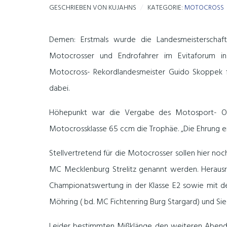
GESCHRIEBEN VON
KUJAHNS
KATEGORIE:
MOTOCROSS
Demen: Erstmals wurde die Landesmeisterschaf
Motocrosser und Endrofahrer im Evitaforum i
Motocross- Rekordlandesmeister Guido Skoppek f
dabei.
Höhepunkt war die Vergabe des Motosport- OSCA
Motocrossklasse 65 ccm die Trophäe. „Die Ehrung erf
Stellvertretend für die Motocrosser sollen hier no
MC Mecklenburg Strelitz genannt werden. Herausr
Championatswertung in der Klasse E2 sowie mit d
Möhring ( bd. MC Fichtenring Burg Stargard) und Si
Leider bestimmten Mißklänge den weiteren Abend 