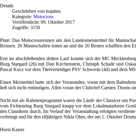
Details
Geschrieben von
kujahns
Kategorie:
Motocross
Veröffentlicht: 09. Oktober 2017
Zugriffe: 3150
Plate: Das Motocrossrennen um den Landesmeistertitel für Mannscha
Rennen. 26 Mannschaften traten an und die 20 Besten schafften den Ei
Erst im abschließenden dritten Lauf konnte sich der MC Mecklenburg-
Burg Stargard (26) mit Dan Kirchenstein, Christph Schade und Oska
Pascal Kucz vor dem Titelverteidiger PSV Schwerin (44) und dem M
Einen Meistertitel hatte sich der Veranstalter, voran mit dem Bahndi
ließ sich nicht entmutigen. Allen voran der Clubchef Carsten Thoms u
Nicht nur als Rahmenprogramm waren die Läufe der Classicer um Punkt
vom Fichtenring Burg Stargard knapp vor dem Lokalmatadoren Gordon
den Classikern durch. Im Verlauf der Veranstaltung erfolgten verdiente
verbringt und für den elfjährigen Nikla Ohm, der am 1. Oktober Deuts
Horst Kaiser