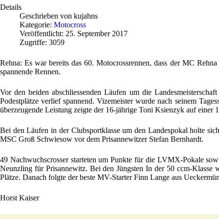
Details
Geschrieben von
kujahns
Kategorie:
Motocross
Veröffentlicht: 25. September 2017
Zugriffe: 3059
Rehna: Es war bereits das 60. Motocrossrennen, dass der MC Rehna
spannende Rennen.
Vor den beiden abschliessenden Läufen um die Landesmeisterschaf
Podestplätze verlief spannend. Vizemeister wurde nach seinem Tage
überzeugende Leistung zeigte der 16-jährige Toni Ksienzyk auf einer
Bei den Läufen in der Clubsportklasse um den Landespokal holte sic
MSC Groß Schwiesow vor dem Prisannewitzer Stefan Bernhardt.
49 Nachwuchscrosser starteten um Punkte für die LVMX-Pokale sowi
Neunzling für Prisannewitz. Bei den Jüngsten In der 50 ccm-Klasse 
Plätze. Danach folgte der beste MV-Starter Finn Lange aus Ueckermü
Horst Kaiser