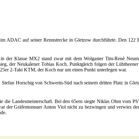
 im ADAC auf seiner Rennstrecke in Gletzow durchführte. Den 122 F
t in der Klasse MX2 stand zwar mit dem Wolgaster Tim-Renè Neuman
ssieg, der Neukalener Tobias Koch. Punktgleich folgen der Lübthee
 125er 2-Takt KTM, der Koch nur um einen Punkt unterlegen war.
h Stefan Horschig von Schwerin-Süd nach seinem dritten Platz in Gle
e die Landesmeisterschaft. Bei den 65ern siegte Niklas Ohm vom PS
war der Gräfentonnaer Anton Viol nicht zu bezwingen und verwies de
nde.