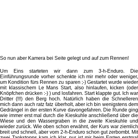
So nun aber Kamera bei Seite gelegt und auf zum Rennen!
Um Eins starteten wir dann zum 3-h-Enduro. Die
Einführungsrunde vorher schenkte ich mir mehr oder weniger,
um Kondition fürs Rennen zu sparen ;-) Gestartet wurde wieder
mit klassischem Le Mans Start, also hinlaufen, kicken (oder
Knöpfchen drücken :-) ) und losfahren. Start klappte gut. Ich war
Dritter (!!!) den Berg hoch. Natürlich haben die Schnelleren
mich dann auch ratz fatz überholt, aber ich bin wenigstens dem
Gedrängel in der ersten Kurve davongefahren. Die Runde ging
wie immer erst mal durch die Kieskuhle anschließend über die
Wiese und den Wassergraben in die zweite Kieskuhle und
wieder zurück. Wie oben schon erwähnt, der Kurs war ziemlich
breit und schnell, aber vom 2-h-Enduro schon gut zerbombt. Mit
zwei Tankstopps kam ich klar, nur ist mir beim Ersten erstmal