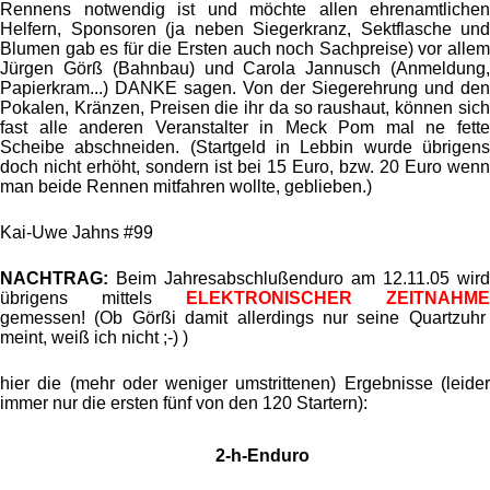
Rennens notwendig ist und möchte allen ehrenamtlichen
Helfern, Sponsoren (ja neben Siegerkranz, Sektflasche und
Blumen gab es für die Ersten auch noch Sachpreise) vor allem
Jürgen Görß (Bahnbau) und Carola Jannusch (Anmeldung,
Papierkram...) DANKE sagen. Von der Siegerehrung und den
Pokalen, Kränzen, Preisen die ihr da so raushaut, können sich
fast alle anderen Veranstalter in Meck Pom mal ne fette
Scheibe abschneiden. (Startgeld in Lebbin wurde übrigens
doch nicht erhöht, sondern ist bei 15 Euro, bzw. 20 Euro wenn
man beide Rennen mitfahren wollte, geblieben.)
Kai-Uwe Jahns #99
NACHTRAG:
Beim Jahresabschlußenduro am 12.11.05 wird
übrigens mittels
ELEKTRONISCHER ZEITNAHME
gemessen! (Ob Görßi damit allerdings nur seine Quartzuhr
meint, weiß ich nicht ;-) )
hier die (mehr oder weniger umstrittenen) Ergebnisse (leider
immer nur die ersten fünf von den 120 Startern):
2-h-Enduro