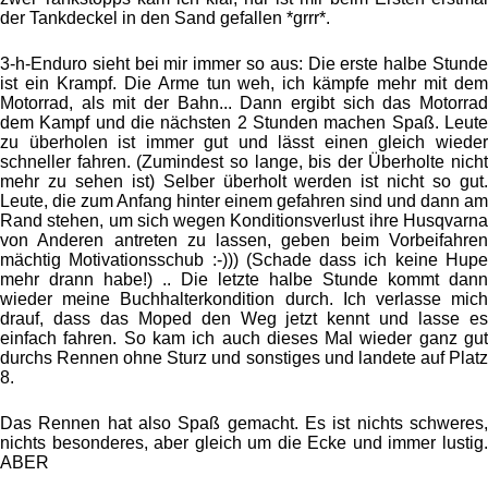
der Tankdeckel in den Sand gefallen *grrr*.
3-h-Enduro sieht bei mir immer so aus: Die erste halbe Stunde
ist ein Krampf. Die Arme tun weh, ich kämpfe mehr mit dem
Motorrad, als mit der Bahn... Dann ergibt sich das Motorrad
dem Kampf und die nächsten 2 Stunden machen Spaß. Leute
zu überholen ist immer gut und lässt einen gleich wieder
schneller fahren. (Zumindest so lange, bis der Überholte nicht
mehr zu sehen ist) Selber überholt werden ist nicht so gut.
Leute, die zum Anfang hinter einem gefahren sind und dann am
Rand stehen, um sich wegen Konditionsverlust ihre Husqvarna
von Anderen antreten zu lassen, geben beim Vorbeifahren
mächtig Motivationsschub :-))) (Schade dass ich keine Hupe
mehr drann habe!) .. Die letzte halbe Stunde kommt dann
wieder meine Buchhalterkondition durch. Ich verlasse mich
drauf, dass das Moped den Weg jetzt kennt und lasse es
einfach fahren. So kam ich auch dieses Mal wieder ganz gut
durchs Rennen ohne Sturz und sonstiges und landete auf Platz
8.
Das Rennen hat also Spaß gemacht. Es ist nichts schweres,
nichts besonderes, aber gleich um die Ecke und immer lustig.
ABER