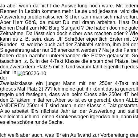
Ja aber wenn da nicht die Auswertung noch wäre. Mit jedem
Rennen in Lebbin kommen mehr Leute und jedesmal wird die
Auswertung problematischer. Sicher kann man sich mal vertun.
Aber Herr Görß, da musst Du mal drann arbeiten. Hast Du
keinen Draht zum MC Burg Stargard ? Die haben doch ne gute
Zeitnahme. Da lässt sich doch sicher was machen oder ? Wie
kann es z. B. sein, dass Ulf Schröder eigentlich Erster mit 19
Runden ist, welche auch auf der Zähltafel stehen, ihm bei der
Siegerehrung aber nur 18 anerkannt werden ? Na ja die Fahrer
haben dann nachher untereinander die Plätze getauscht. So
tauschten z. B. in der 4-Takt Klasse die ersten drei Plätze, bei
den Zweitaktern Platz 5 mit 3.
Und warum fährt eigentlich jede
Jahr in
der
Zweitaktklasse ein junger Mann mit ner 250er 4-Takt mit
(dieses Mal Platz 2) ??? Ich meine gut, ihr könnt das ja generell
regeln und festlegen, dass wie beim Cross alle 250er 4T bei
den 2-Taktern mitfahren. Aber so ist es ungerecht, denn ALLE
ANDEREN 250er 4-T sind auch in der Klasse 4-Takt gestartet.
Also arbeitet fürs nächste Jahr an der Auswertung und stellt
vielleicht auch mal einen Krankenwagen irgendwo hin, dann ist
es eine schöne runde Sache.
Ich weiß aber auch, was für ein Auffwand zur Vorbereitung des