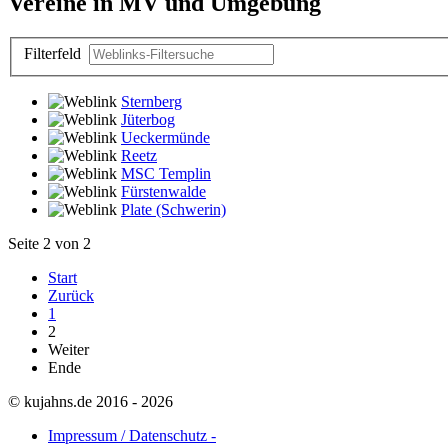
Vereine in MV und Umgebung
Filterfeld
Sternberg
Jüterbog
Ueckermünde
Reetz
MSC Templin
Fürstenwalde
Plate (Schwerin)
Seite 2 von 2
Start
Zurück
1
2
Weiter
Ende
© kujahns.de 2016 - 2026
Impressum / Datenschutz -