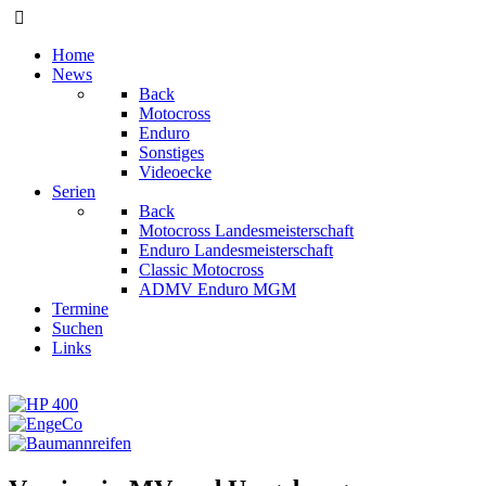
Home
News
Back
Motocross
Enduro
Sonstiges
Videoecke
Serien
Back
Motocross Landesmeisterschaft
Enduro Landesmeisterschaft
Classic Motocross
ADMV Enduro MGM
Termine
Suchen
Links